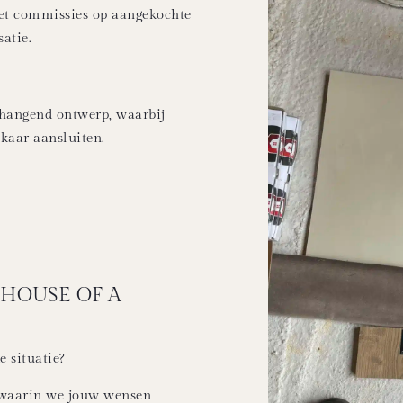
et commissies op aangekochte
atie.
nhangend ontwerp, waarbij
lkaar aansluiten.
 HOUSE OF A
e situatie?
k, waarin we jouw wensen