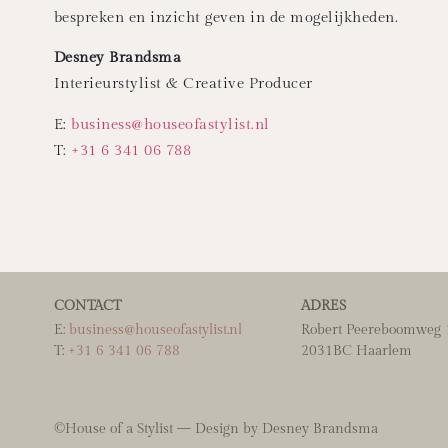
bespreken en inzicht geven in de mogelijkheden.
Desney Brandsma
Interieurstylist & Creative Producer
E:
business@houseofastylist.nl
T:
+31 6 341 06 788
CONTACT
ADRES
E:
business@houseofastylist.nl
Robert Peereboomweg 1
T:
+31 6 341 06 788
2031BC Haarlem
©House of a Stylist — Design by Desney Brandsma