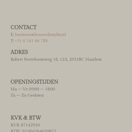
CONTACT
E:
business@houseofastylist.nl
T:
+31 6 341 06 788
ADRES
Robert Peereboomweg 18, 12A, 2031BC Haarlem
OPENINGSTIJDEN
Ma – Vr: 09:00 – 18:00
Za – Zo: Gesloten
KVK & BTW
KVK: 87142910
BTW: NL004364650B22