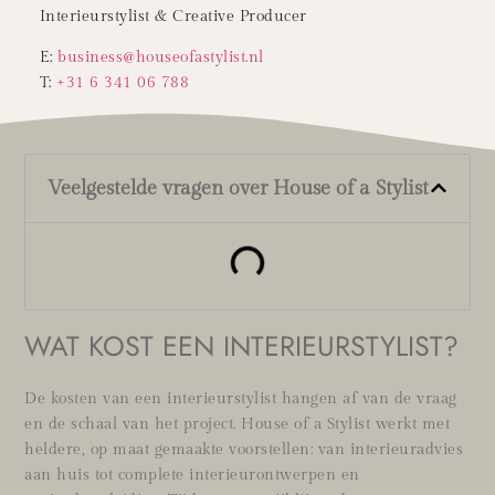
Interieurstylist & Creative Producer
E:
business@houseofastylist.nl
T:
+31 6 341 06 788
Veelgestelde vragen over House of a Stylist
WAT KOST EEN INTERIEURSTYLIST?
De kosten van een interieurstylist hangen af van de vraag
en de schaal van het project. House of a Stylist werkt met
heldere, op maat gemaakte voorstellen: van interieuradvies
aan huis tot complete interieurontwerpen en