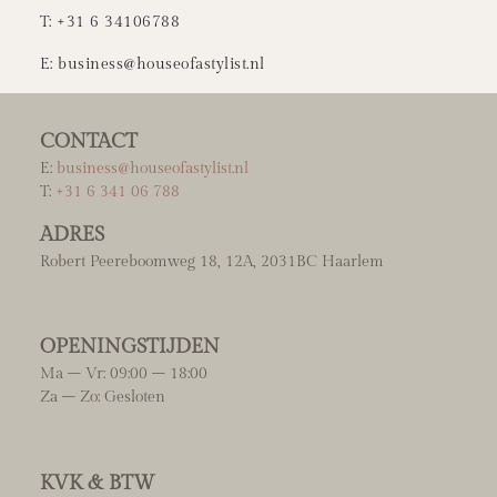
T: +31 6 34106788
E: business@houseofastylist.nl
CONTACT
E:
business@houseofastylist.nl
T:
+31 6 341 06 788
ADRES
Robert Peereboomweg 18, 12A, 2031BC Haarlem
OPENINGSTIJDEN
Ma – Vr: 09:00 – 18:00
Za – Zo: Gesloten
KVK & BTW